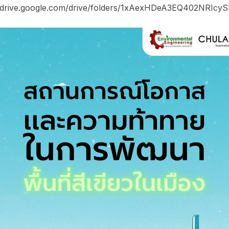
 https://drive.google.com/drive/folders/1xAexHDeA3EQ402NR