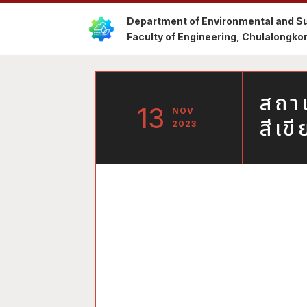
Department of Environmental and Su
Faculty of Engineering, Chulalongkor
สถา
13
NOV
สีเข
2023